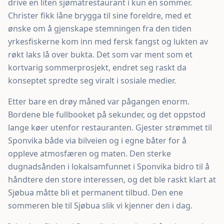
drive en liten sjømatrestaurant i kun én sommer.
Christer fikk låne brygga til sine foreldre, med et
ønske om å gjenskape stemningen fra den tiden
yrkesfiskerne kom inn med fersk fangst og lukten av
røkt laks lå over bukta. Det som var ment som et
kortvarig sommerprosjekt, endret seg raskt da
konseptet spredte seg viralt i sosiale medier.
Etter bare en drøy måned var pågangen enorm.
Bordene ble fullbooket på sekunder, og det oppstod
lange køer utenfor restauranten. Gjester strømmet til
Sponvika både via bilveien og i egne båter for å
oppleve atmosfæren og maten. Den sterke
dugnadsånden i lokalsamfunnet i Sponvika bidro til å
håndtere den store interessen, og det ble raskt klart at
Sjøbua måtte bli et permanent tilbud. Den ene
sommeren ble til Sjøbua slik vi kjenner den i dag.